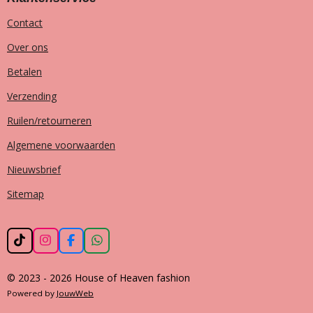
Contact
Over ons
Betalen
Verzending
Ruilen/retourneren
Algemene voorwaarden
Nieuwsbrief
Sitemap
T
I
F
W
i
n
a
h
k
s
c
a
© 2023 - 2026 House of Heaven fashion
T
t
e
t
o
a
b
s
Powered by
JouwWeb
k
g
o
A
r
o
p