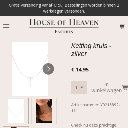
Gratis verzending vanaf €150. Bestellingen worden binnen 2
Ga
werkdagen verzonden.
direct
naar
de
hoofdinhoud
Ketting kruis -
zilver
€ 14,95
In
winkelwagen
Artikelnummer:
Y0216892-
111
Check nu deze prachtige