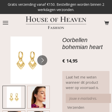
Gratis verzending vanaf €150. Bestellingen worden binnen 2
Ga
werkdagen verzonden.
direct
naar
de
hoofdinhoud
Oorbellen
bohemian heart
€ 14,95
Laat het me weten
wanneer dit product
weer op voorraad is.
Verzenden