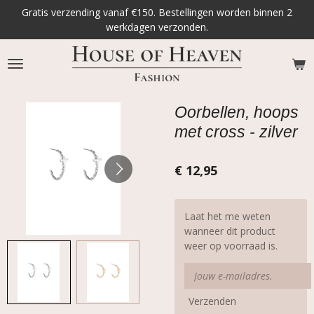
Gratis verzending vanaf €150. Bestellingen worden binnen 2
Ga
werkdagen verzonden.
direct
naar
de
hoofdinhoud
Oorbellen, hoops
met cross - zilver
€ 12,95
Laat het me weten
wanneer dit product
weer op voorraad is.
Verzenden