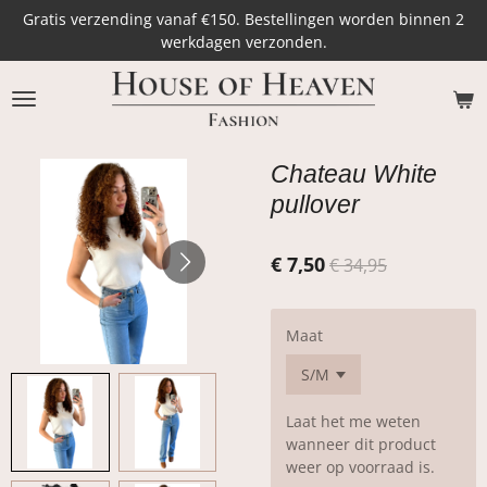
Gratis verzending vanaf €150. Bestellingen worden binnen 2
Ga
werkdagen verzonden.
direct
naar
de
hoofdinhoud
Chateau White
pullover
€ 7,50
€ 34,95
Maat
Laat het me weten
wanneer dit product
weer op voorraad is.