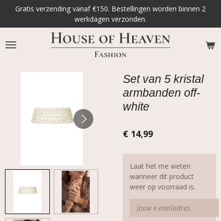
Gratis verzending vanaf €150. Bestellingen worden binnen 2
Ga
werkdagen verzonden.
direct
naar
de
hoofdinhoud
Set van 5 kristal
armbanden off-
white
€ 14,99
Laat het me weten
wanneer dit product
weer op voorraad is.