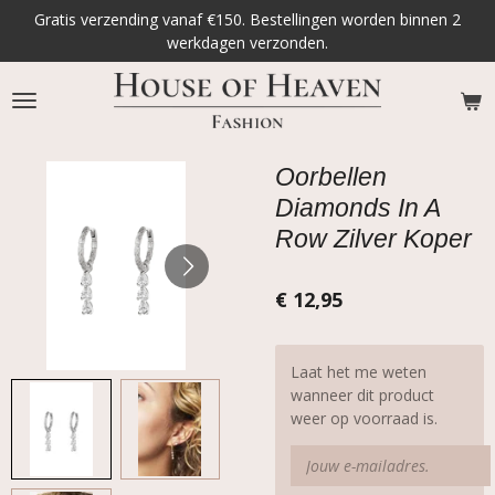
Gratis verzending vanaf €150. Bestellingen worden binnen 2
Ga
werkdagen verzonden.
direct
naar
de
hoofdinhoud
Oorbellen
Diamonds In A
Row Zilver Koper
€ 12,95
Laat het me weten
wanneer dit product
weer op voorraad is.