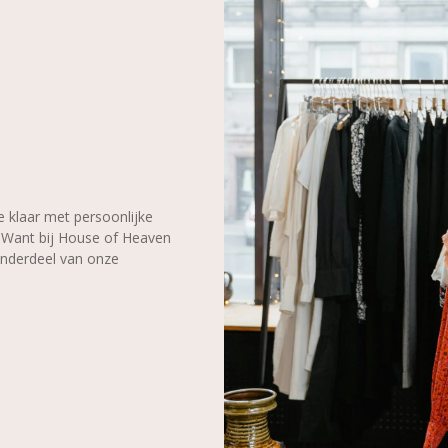
 klaar met persoonlijke
r. Want bij House of Heaven
onderdeel van onze